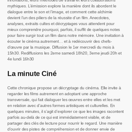
innovations, leurs méthodes de travail et leurs collaborations
mythiques. L’émission explore la manière dont ils abordent le
dialogue entre le son et l’image, et comment cette alchimie
devient l’un des piliers de la réussite d’un film. Anecdotes,
analyses, extraits cultes et décryptages vous attendent pour
mieux comprendre pourquoi, parfois, il suffit de quelques notes
pour faire surgir tout un film dans notre mémoire. Une invitation à
écouter le cinéma autrement… et à redécouvrir des chefs-
d’œuvre par la musique. Diffusion le 1er mercredi du mois à
15h30. Rediffusions les 2eme samedi 18h20, 3eme jeudi 20h et
4e lundi 16h30
La minute Ciné
Cette chronique propose un décryptage du cinéma. Elle invite à
regarder les films autrement en adoptant une approche
transversale, qui fait dialoguer les œuvres entre elles et les met
en relation avec d’autres formes artistiques et culturelles. En
quelques minutes, il s’agit d’explorer ce que les images racontent
parfois au-delà de ce qui est immédiatement visible, et de
partager des clés de lecture pour nourrir le regard. Une manière
d’ouvrir des pistes de compréhension et de donner envie de