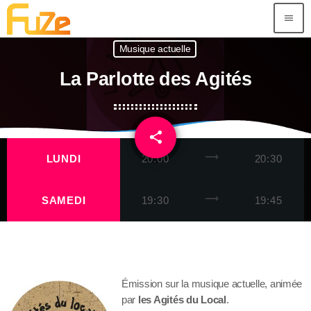
menu
Musique actuelle
La Parlotte des Agités
share
email
trending_flat
LUNDI
20:00
20:30
trending_flat
SAMEDI
19:30
19:45
Émission sur la musique actuelle, animée
par
les Agités du Local
.