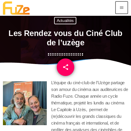
menu
Actualités
Les Rendez vous du Ciné Club
de l’uzège
share
email
L’équipe du ciné-club de l’Uzège partage
son amour du cinéma aux auditeurices de
Radio Fuze. Chaque année un cycle
thématique, projeté les lundis au cinéma
Le Capitole à Uzès, permet de
(re)découvrir les grands classiques du
cinéma français et international, et de
profiter des analyses des cinéphiles de