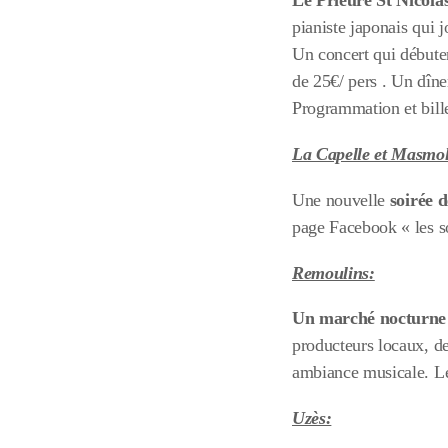
Le Prieuré St Nicola
pianiste japonais qui 
Un concert qui débuter
de 25€/ pers . Un dîne
Programmation et bille
La Capelle et Masmol
Une nouvelle
soirée 
page Facebook « les so
Remoulins:
Un marché nocturne
producteurs locaux, des
ambiance musicale. Le 
Uzès: