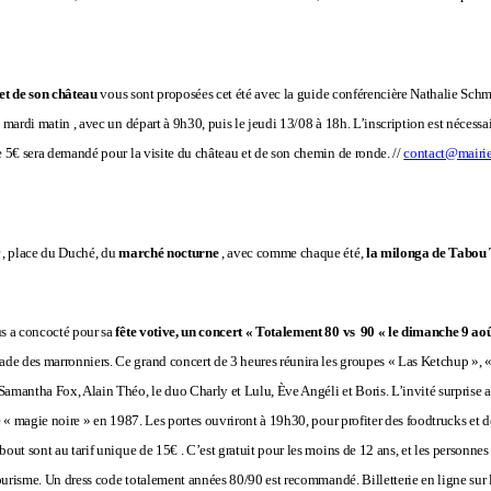
 et de son château
vous sont proposées cet été avec la guide conférencière Nathalie Schmit
 mardi matin , avec un départ à 9h30, puis le jeudi 13/08 à 18h. L’inscription est nécessai
e 5€ sera demandé pour la visite du château et de son chemin de ronde. //
contact@mairie-
 , place du Duché, du
marché nocturne
, avec comme chaque été,
la milonga de Tabou
us a concocté pour sa
fête votive, un concert « Totalement 80 vs
90 « le dimanche 9 ao
e des marronniers. Ce grand concert de 3 heures réunira les groupes « Las Ketchup », 
mantha Fox, Alain Théo, le duo Charly et Lulu, Ève Angéli et Boris. L’invité surprise a é
e « magie noire » en 1987. Les portes ouvriront à 19h30, pour profiter des foodtrucks et 
out sont au tarif unique de 15€ . C’est gratuit pour les moins de 12 ans, et les personne
tourisme. Un dress code totalement années 80/90 est recommandé. Billetterie en ligne sur 