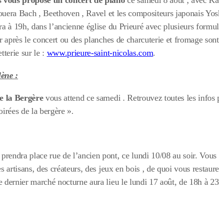
s vous propose un concert de piano
ce samedi 8 août , avec K
jouera Bach , Beethoven , Ravel et les compositeurs japonais Yo
a à 19h, dans l’ancienne église du Prieuré avec plusieurs formule
r après le concert ou des planches de charcuterie et fromage son
tterie sur le :
www.prieure-saint-nicolas.com
.
ène :
de la Bergère
vous attend ce samedi . Retrouvez toutes les infos p
irées de la bergère ».
prendra place rue de l’ancien pont, ce lundi 10/08 au soir. Vous
 artisans, des créateurs, des jeux en bois , de quoi vous restaure
dernier marché nocturne aura lieu le lundi 17 août, de 18h à 23