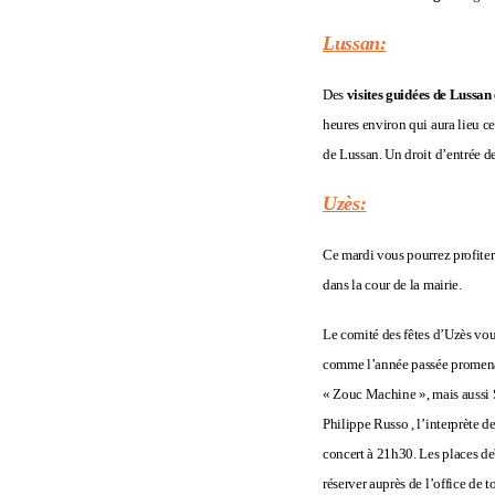
Lussan:
Des
visites guidées de Lussan
heures environ qui aura lieu ce
de Lussan. Un droit d’entrée d
Uzès:
Ce mardi vous pourrez profiter
dans la cour de la mairie.
Le comité des fêtes d’Uzès vo
comme l’année passée promenad
« Zouc Machine », mais aussi Sa
Philippe Russo , l’interprète d
concert à 21h30. Les places deb
réserver auprès de l’office de 