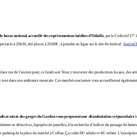
le haras national accueille des représentations inédites d’Othello
, par le Collectif 37°
tacle à 20h30, des places à 20,80€ , à prendre en ligne sur le site du festival :
festival
lace rue de l’ancien pont, ce lundi soir. Vous y trouverez des producteurs locaux, des arti
, le tout dans une ambiance musicale. Ces marchés nocturnes vous accueilleront également 
ndicat mixte des gorges du Gardon vous proposent une
déambulation crépusculaire
l
ansformer en détectives, équipées de jumelles, à la recherche d’indices du passage du fame
le parking de la place du marché à Collias. Ça coûte 6€/ adulte et 4€/ enfant. L’inscription 