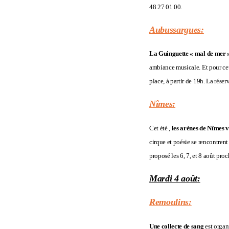
48 27 01 00.
Aubussargues:
La Guinguette « mal de mer »
ambiance musicale. Et pour ceux
place, à partir de 19h. La réserv
Nîmes:
Cet été ,
les arènes de Nîmes v
cirque et poésie se rencontrent
proposé les 6, 7, et 8 août pro
Mardi 4 août:
Remoulins:
Une collecte de sang
est organ