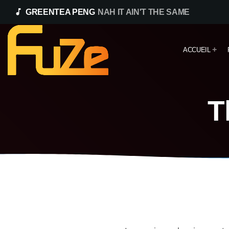
music_note
GREENTEA PENG
NAH IT AIN'T THE SAME
ACCUEIL
T