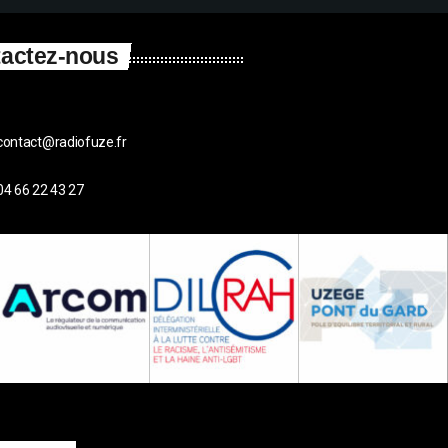
actez-nous
contact@radiofuze.fr
04 66 22 43 27