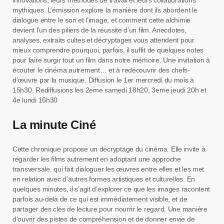
innovations, leurs méthodes de travail et leurs collaborations
mythiques. L’émission explore la manière dont ils abordent le
dialogue entre le son et l’image, et comment cette alchimie
devient l’un des piliers de la réussite d’un film. Anecdotes,
analyses, extraits cultes et décryptages vous attendent pour
mieux comprendre pourquoi, parfois, il suffit de quelques notes
pour faire surgir tout un film dans notre mémoire. Une invitation à
écouter le cinéma autrement… et à redécouvrir des chefs-
d’œuvre par la musique. Diffusion le 1er mercredi du mois à
15h30. Rediffusions les 2eme samedi 18h20, 3eme jeudi 20h et
4e lundi 16h30
La minute Ciné
Cette chronique propose un décryptage du cinéma. Elle invite à
regarder les films autrement en adoptant une approche
transversale, qui fait dialoguer les œuvres entre elles et les met
en relation avec d’autres formes artistiques et culturelles. En
quelques minutes, il s’agit d’explorer ce que les images racontent
parfois au-delà de ce qui est immédiatement visible, et de
partager des clés de lecture pour nourrir le regard. Une manière
d’ouvrir des pistes de compréhension et de donner envie de