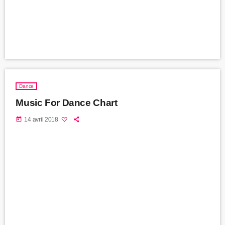
Dance
Music For Dance Chart
today
14 avril 2018