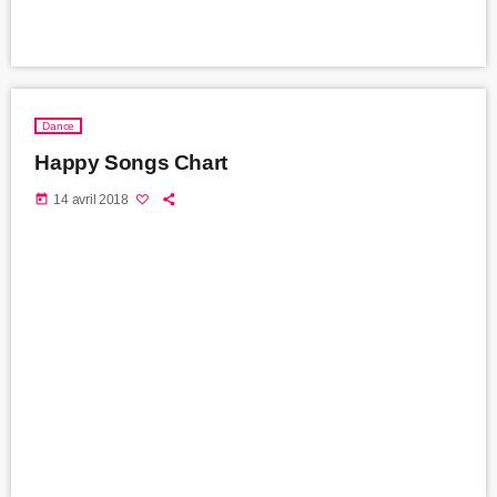
Dance
Happy Songs Chart
today
14 avril 2018