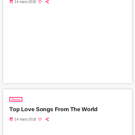
today
14 mars 2018
Dance
Top Love Songs From The World
today
14 mars 2018