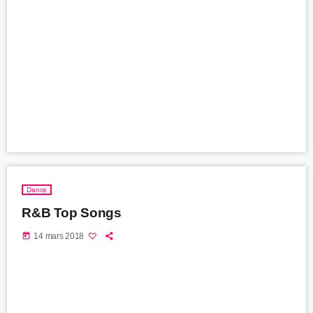
Dance
R&B Top Songs
today
14 mars 2018