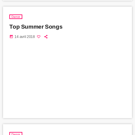
Dance
Top Summer Songs
today
14 avril 2018
Dance