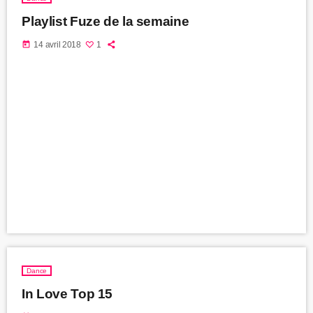
Playlist Fuze de la semaine
today
14 avril 2018
1
Dance
In Love Top 15