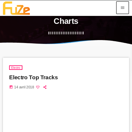
menu
Charts
Electro
Electro Top Tracks
today
14 avril 2018