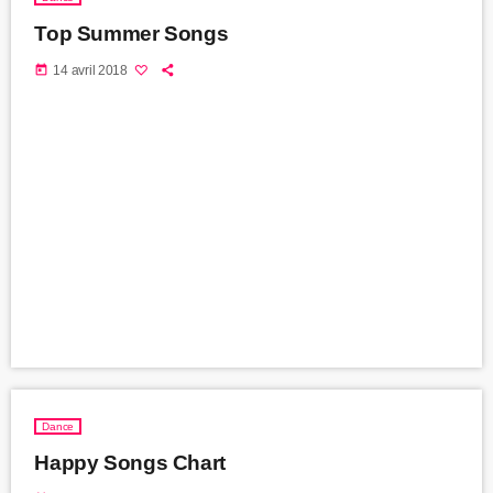
Top Summer Songs
today
14 avril 2018
Dance
Happy Songs Chart