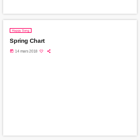
Happy Song
Spring Chart
today
14 mars 2018