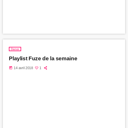
Dance
Playlist Fuze de la semaine
today
14 avril 2018
1