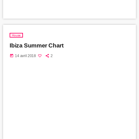
House
Ibiza Summer Chart
today
14 avril 2018
2