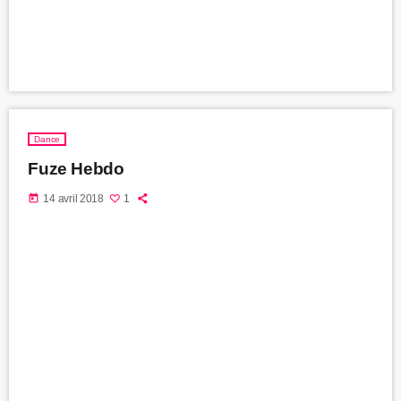
Dance
Fuze Hebdo
today
14 avril 2018
1