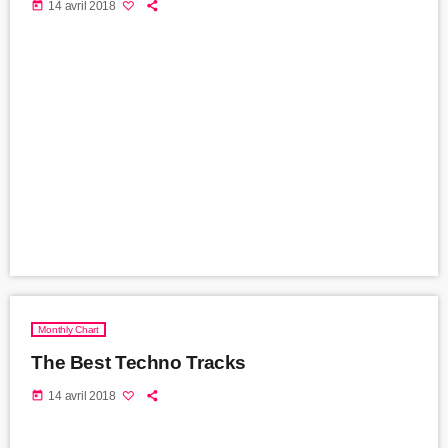
today
14 avril 2018
Monthly Chart
The Best Techno Tracks
today
14 avril 2018