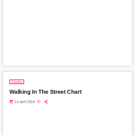
Country
Walking In The Street Chart
today
14 avril 2018