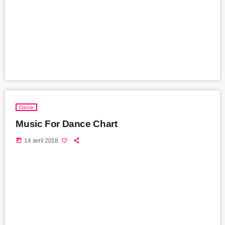
Dance
Music For Dance Chart
today
14 avril 2018