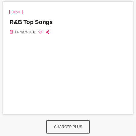
Dance
R&B Top Songs
today
14 mars 2018
CHARGER PLUS