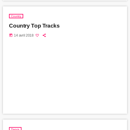
Country
Country Top Tracks
today
14 avril 2018
Dance