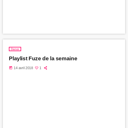
Dance
Playlist Fuze de la semaine
today
14 avril 2018
1