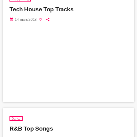
Tech House Top Tracks
today
14 mars 2018
Dance
R&B Top Songs