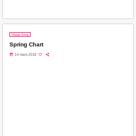
Happy Song
Spring Chart
today
14 mars 2018