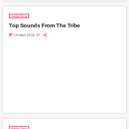
Happy Song
Top Sounds From The Tribe
today
14 mars 2018
Happy Song