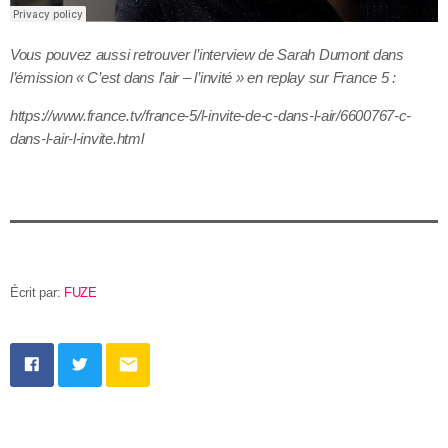
Vous pouvez aussi retrouver l’interview de Sarah Dumont dans
l’émission « C’est dans l’air – l’invité » en replay sur France 5 :
https://www.france.tv/france-5/l-invite-de-c-dans-l-air/6600767-c-
dans-l-air-l-invite.html
Écrit par:
FUZE
email