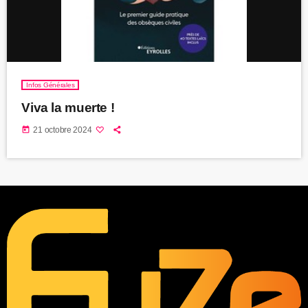
Infos Générales
Viva la muerte !
today
21 octobre 2024