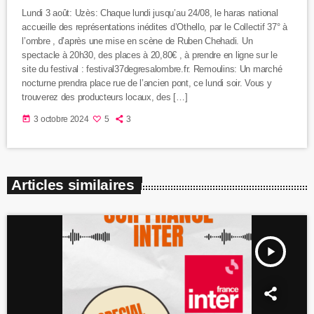
Lundi 3 août: Uzès: Chaque lundi jusqu’au 24/08, le haras national
accueille des représentations inédites d’Othello, par le Collectif 37° à
l’ombre , d’après une mise en scène de Ruben Chehadi. Un
spectacle à 20h30, des places à 20,80€ , à prendre en ligne sur le
site du festival : festival37degresalombre.fr. Remoulins: Un marché
nocturne prendra place rue de l’ancien pont, ce lundi soir. Vous y
trouverez des producteurs locaux, des […]
today
3 octobre 2024
5
3
Articles similaires
play_arrow