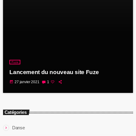
Fuze
Lancement du nouveau site Fuze
today
27 janvier 2021
1
Catégories
Danse