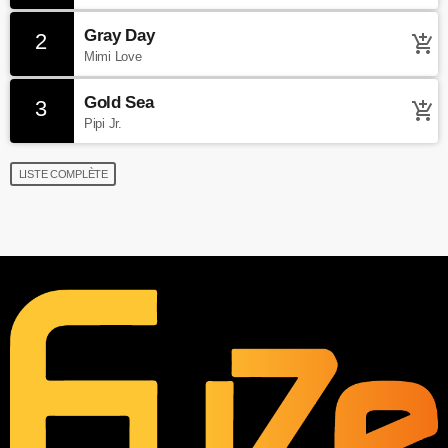
Gray Day
2
add_shopping_cart
Mimi Love
Gold Sea
3
add_shopping_cart
Pipi Jr.
LISTE COMPLÈTE