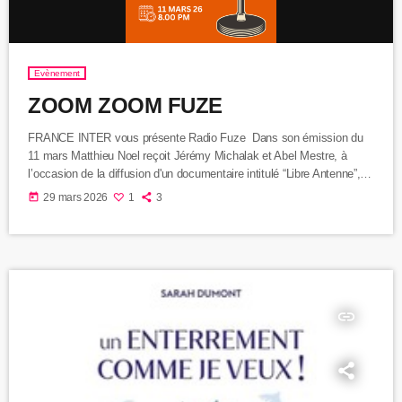
Evènement
ZOOM ZOOM FUZE
FRANCE INTER vous présente Radio Fuze Dans son émission du
11 mars Matthieu Noel reçoit Jérémy Michalak et Abel Mestre, à
l’occasion de la diffusion d'un documentaire intitulé “Libre Antenne”,
l’essor des émissions de radio libre. En illustration, ils choisissent de
today
29 mars 2026
1
3
parler de notre radio et diffusent qq génériques de nos émissions !!!
Si si vous lisez bien ! D’ailleurs écoutez donc Merci au Midi libre et à
Geneviève en […]
insert_link