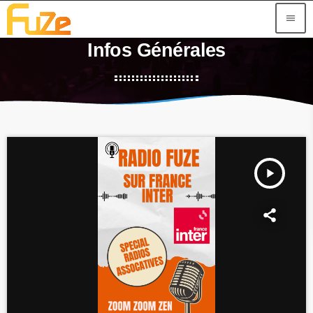
menu
Infos Générales
play_arrow