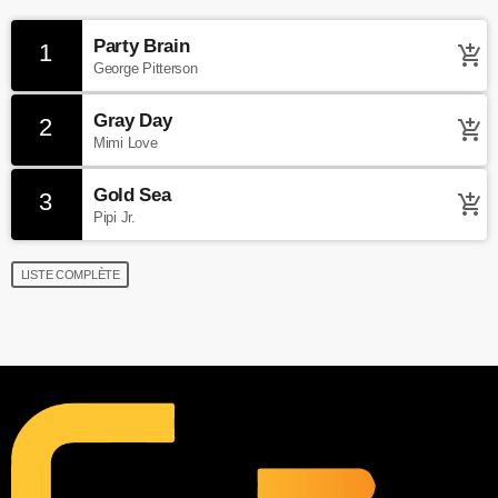
Party Brain
1
add_shopping_cart
George Pitterson
Gray Day
2
add_shopping_cart
Mimi Love
Gold Sea
3
add_shopping_cart
Pipi Jr.
LISTE COMPLÈTE