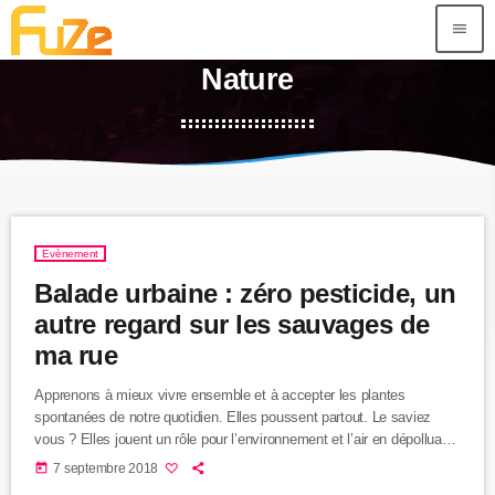
menu
Nature
Evènement
Balade urbaine : zéro pesticide, un
autre regard sur les sauvages de
ma rue
Apprenons à mieux vivre ensemble et à accepter les plantes
spontanées de notre quotidien. Elles poussent partout. Le saviez
vous ? Elles jouent un rôle pour l’environnement et l’air en dépolluant
notamment. Partez à leur découverte au cours d’un circuit-rencontre
today
7 septembre 2018
proposé par un passionné de biodiversité, Albert Mahé, à l’occasion