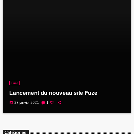
Fuze
Lancement du nouveau site Fuze
today
27 janvier 2021
1
Catégories