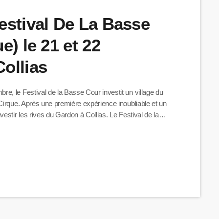
estival De La Basse
e) le 21 et 22
ollias
, le Festival de la Basse Cour investit un village du
Cirque. Après une première expérience inoubliable et un
estir les rives du Gardon à Collias. Le Festival de la
à un large public un moment culturel unique, vivant […]