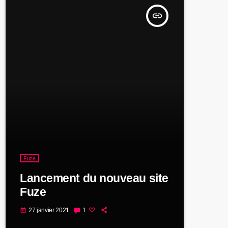
insert_link
Fuze
Lancement du nouveau site
Fuze
27 janvier 2021
1
today