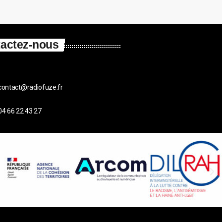
actez-nous
contact@radiofuze.fr
04 66 22 43 27