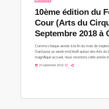
Evènement
10ème édition du F
Cour (Arts du Cirqu
Septembre 2018 à C
Comme chaque année à la fin du mois de septembre
Gard pour un week-end festif autour des Arts du 
magnifique accueil, nous revenons cette année inv
Basse Cour propose simplement de faire partager 
20 septembre 2018
today