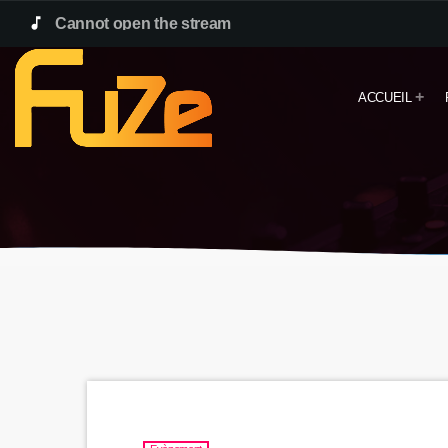
music_note
Cannot open the stream
ACCUEIL