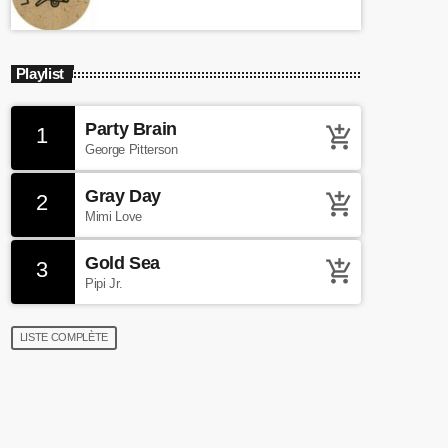
Playlist
Party Brain
1
add_shopping_cart
George Pitterson
Gray Day
2
add_shopping_cart
Mimi Love
Gold Sea
3
add_shopping_cart
Pipi Jr.
LISTE COMPLÈTE