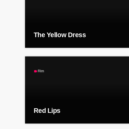
The Yellow Dress
Film
label
Red Lips