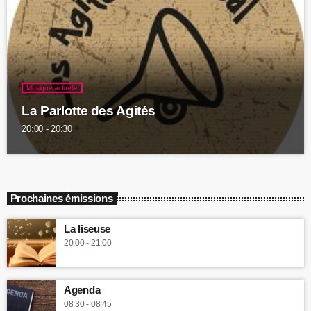
Musique actuelle
La Parlotte des Agités
20:00 - 20:30
Prochaines émissions
La liseuse
20:00 - 21:00
Agenda
08:30 - 08:45