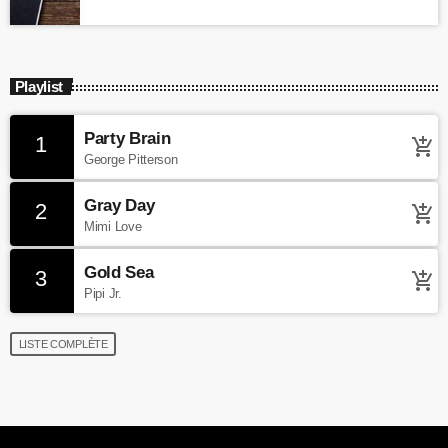
Playlist
Party Brain
1
add_shopping_cart
George Pitterson
Gray Day
2
add_shopping_cart
Mimi Love
Gold Sea
3
add_shopping_cart
Pipi Jr.
LISTE COMPLÈTE