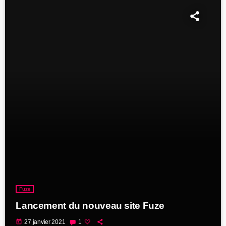
Fuze
Lancement du nouveau site Fuze
today
27 janvier 2021
1