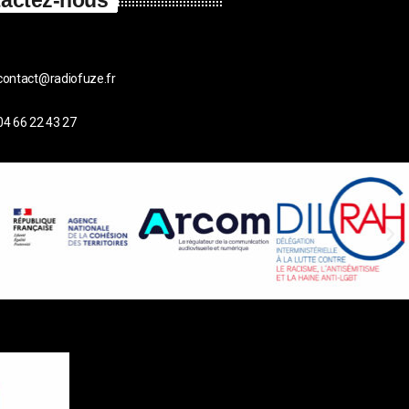
actez-nous
contact@radiofuze.fr
04 66 22 43 27