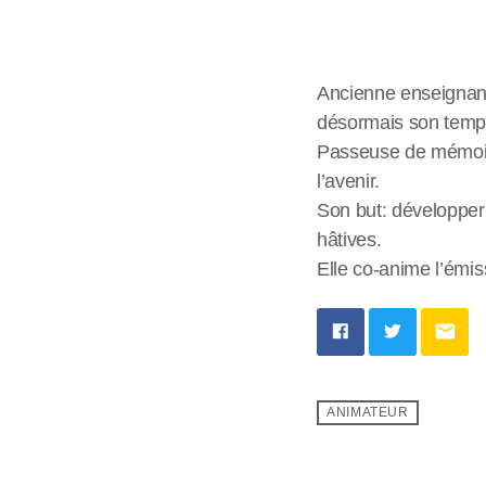
Ancienne enseignant
désormais son temps
Passeuse de mémoire
l’avenir.
Son but: développer l
hâtives.
Elle co-anime l’ém
email
ANIMATEUR