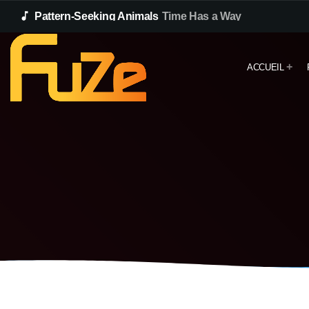
music_note
Pattern-Seeking Animals
Time Has a Way
ACCUEIL