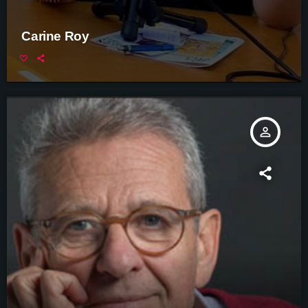
Carine Roy
person_outline