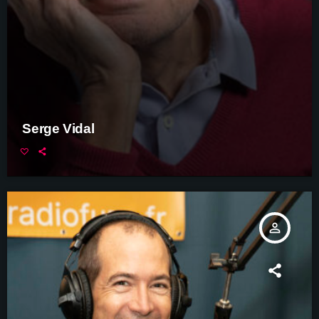
Serge Vidal
person_outline