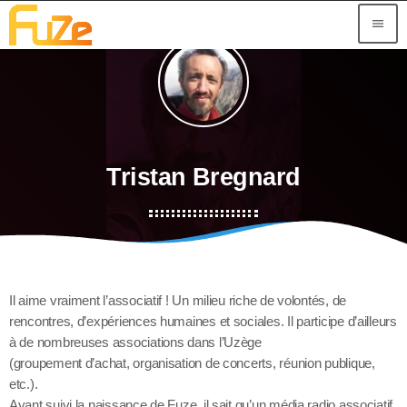
menu
Tristan Bregnard
Il aime vraiment l’associatif ! Un milieu riche de volontés, de
rencontres, d’expériences humaines et sociales. Il participe d’ailleurs
à de nombreuses associations dans l’Uzège
(groupement d’achat, organisation de concerts, réunion publique,
etc.).
Ayant suivi la naissance de Fuze, il sait qu’un média radio associatif