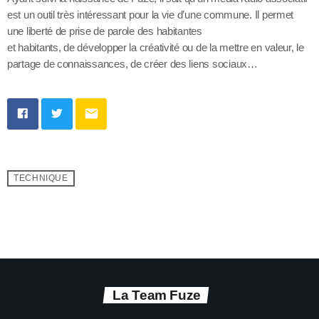
est un outil très intéressant pour la vie d’une commune. Il permet
une liberté de prise de parole des habitantes
et habitants, de développer la créativité ou de la mettre en valeur, le
partage de connaissances, de créer des liens sociaux…
email
TECHNIQUE
La Team Fuze