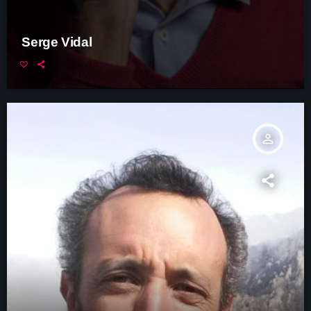
Serge Vidal
person_outline