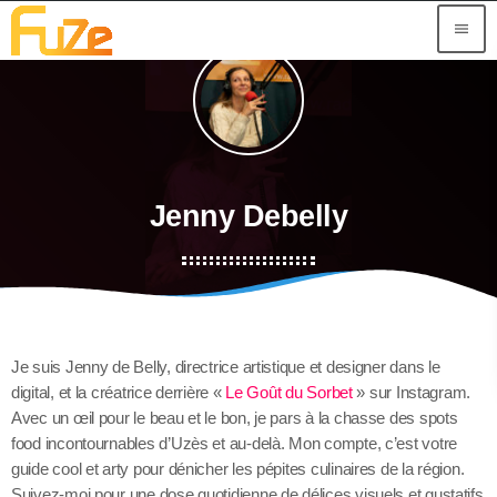
menu
Jenny Debelly
Je suis Jenny de Belly, directrice artistique et designer dans le
digital, et la créatrice derrière «
Le Goût du Sorbet
» sur Instagram.
Avec un œil pour le beau et le bon, je pars à la chasse des spots
food incontournables d’Uzès et au-delà. Mon compte, c’est votre
guide cool et arty pour dénicher les pépites culinaires de la région.
Suivez-moi pour une dose quotidienne de délices visuels et gustatifs