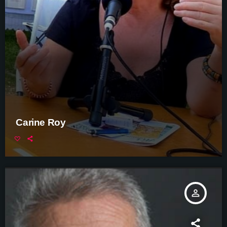
Carine Roy
person_outline