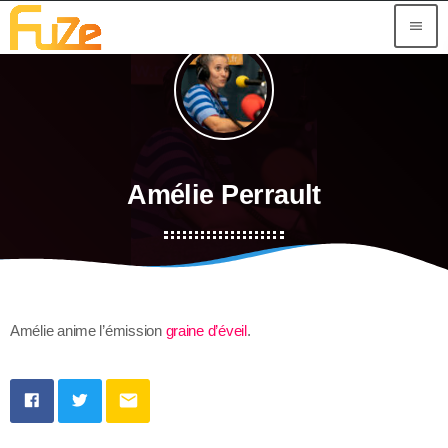
menu
Amélie Perrault
Amélie anime l’émission
graine d’éveil
.
email