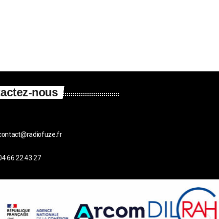
actez-nous
contact@radiofuze.fr
04 66 22 43 27