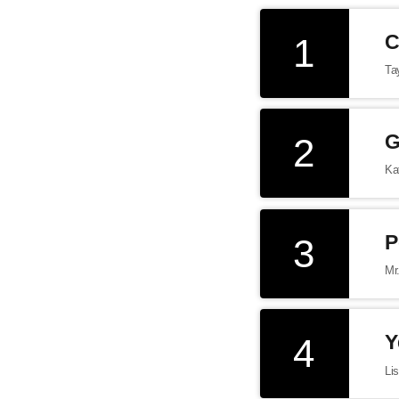
1
C
Ta
2
G
Ka
3
P
Mr.
4
Y
Li