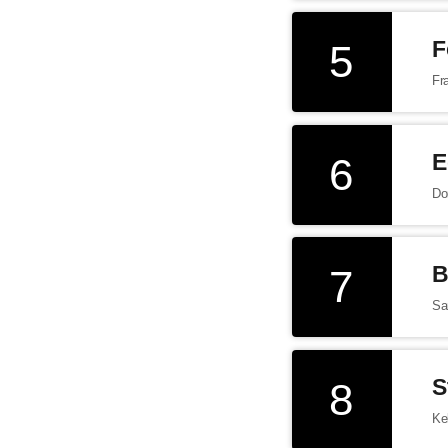
5
F
Fr
6
E
Do
7
B
Sa
8
S
Ke