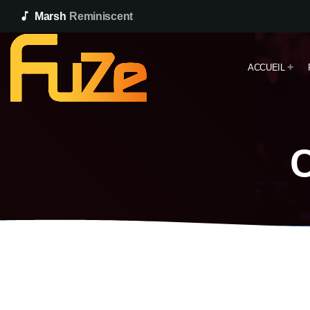
music_note
Marsh
Reminiscent
ACCUEIL
C