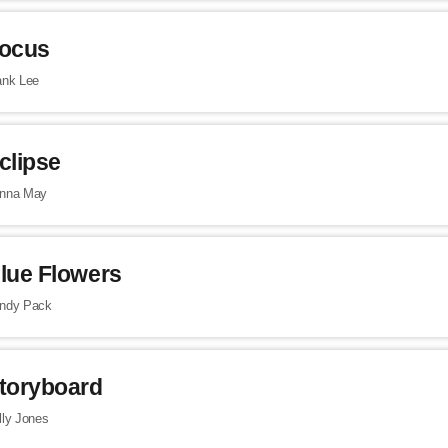
ocus
ank Lee
clipse
nna May
lue Flowers
ndy Pack
toryboard
lly Jones