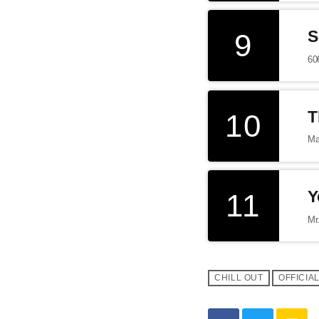
9
S
60
10
T
Ma
11
Y
Mr
CHILL OUT
OFFICIA