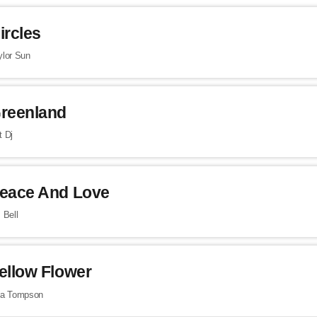
ircles
ylor Sun
reenland
t Dj
eace And Love
 Bell
ellow Flower
sa Tompson