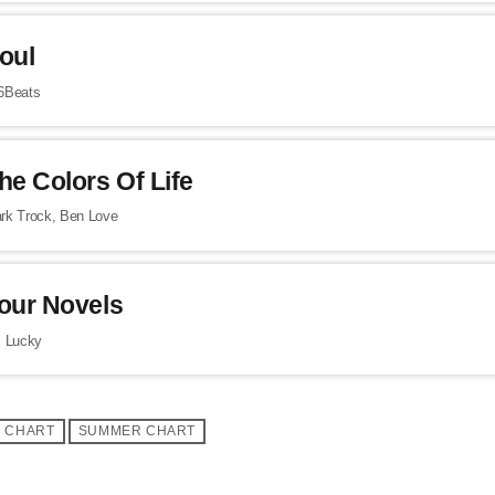
oul
6Beats
he Colors Of Life
rk Trock, Ben Love
our Novels
. Lucky
L CHART
SUMMER CHART