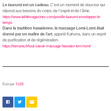
Le
taurumi
est un cadeau.
C’est un moment de douceur qui
répond aux besoins du corps, de l’esprit et de l’âme.
https://www.tahitimagazines.com/post/le-taurumi-envelopper-le-
temps
Dans la tradition hawaïenne, le massage Lomi-Lomi était
donné par un maître de l’art
, appelé Kahuna, dans un esprit
de purification et de régénération.
https://temana.fr/tout-savoir-massage-hawaien-lomi-lomi/
Écrit par:
FUZE
email