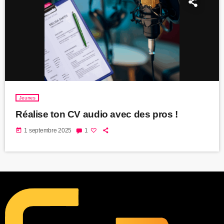
Jeunes
Réalise ton CV audio avec des pros !
today
1 septembre 2025
1