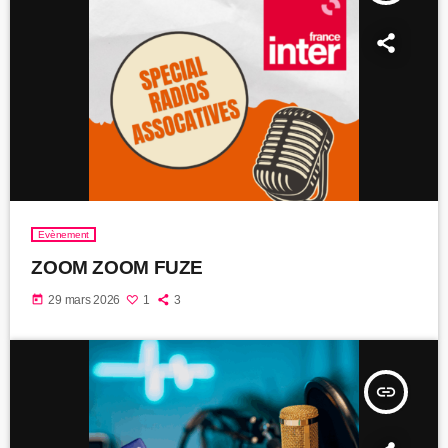
Evènement
ZOOM ZOOM FUZE
today
29 mars 2026
1
3
insert_link