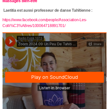
Massages bien-être
Laetitia est aussi professeur de danse Tahïtienne :
https://www.facebook.com/people/Association-Les-
Colli%C3%A8res/100064718891701/