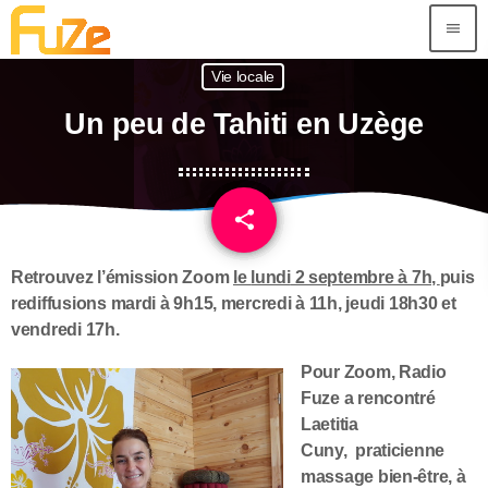
menu
Vie locale
Un peu de Tahiti en Uzège
share
email
R
etrouvez l’émission Zoom
le
lundi
2 septembre à 7h,
puis
rediffusions
mardi
à 9h15,
mercredi
à 11h,
jeudi
18h30 et
vendredi
17h.
Pour Zoom, R
adio
Fuze a rencontré
Laetitia
Cuny, praticienne
massage bien-être,
à