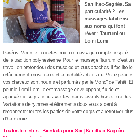
Sanilhac-Sagriès
.
Sa
particularité ? Les
massages tahitiens
aux noms qui font
rêver : Taurumi ou
Lomi Lomi.
Paréos, Monoï et ukulélés pour un massage complet inspiré
de la tradition polynésienne. Pour le massage Taurumi c’est un
travail en profondeur des muscles et leurs attaches. Il facilite le
relâchement musculaire et la mobilité articulaire. Votre peau et
vos cheveux sont nourris et parfumés par le Monoï de Tahiti. Et
pour le Lomi Lomi, c’est massage enveloppant,
fluide et
appuyé qui se pratique avec les mains, avants bras et coudes.
Variations de rythmes et étirements doux vous aident à
reconnecter toutes les parties de
votre corps et à retrouver
plus
d’harmonie.
Toutes les infos : Bienfaits pour Soi | Sanilhac-Sagriès: