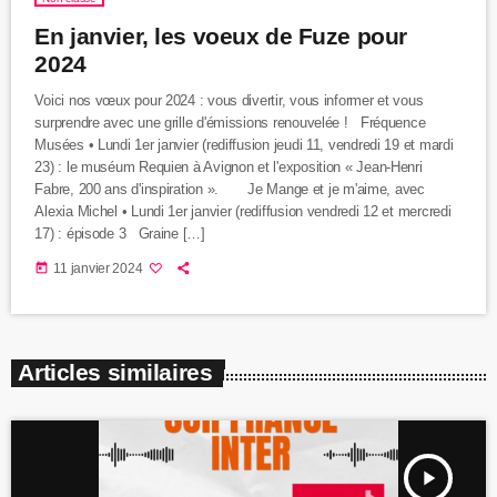
En janvier, les voeux de Fuze pour
2024
Voici nos vœux pour 2024 : vous divertir, vous informer et vous
surprendre avec une grille d'émissions renouvelée ! Fréquence
Musées • Lundi 1er janvier (rediffusion jeudi 11, vendredi 19 et mardi
23) : le muséum Requien à Avignon et l'exposition « Jean-Henri
Fabre, 200 ans d'inspiration ». Je Mange et je m'aime, avec
Alexia Michel • Lundi 1er janvier (rediffusion vendredi 12 et mercredi
17) : épisode 3 Graine […]
today
11 janvier 2024
Articles similaires
play_arrow