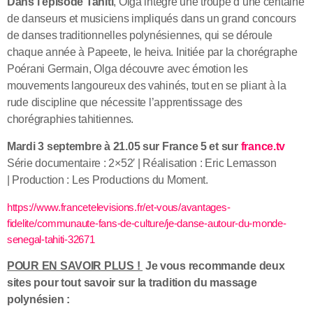
Dans l’épisode Tahiti
, Olga intègre une troupe d’une centaine
de danseurs et musiciens impliqués dans un grand concours
de danses traditionnelles polynésiennes, qui se déroule
chaque année à Papeete, le heiva. Initiée par la chorégraphe
Poérani Germain, Olga découvre avec émotion les
mouvements langoureux des vahinés, tout en se pliant à la
rude discipline que nécessite l’apprentissage des
chorégraphies tahitiennes.
Mardi
3 septembre à 21.05 sur France 5 et sur
france.tv
Série documentaire : 2×52′ | Réalisation : Eric Lemasson
| Production : Les Productions du Moment.
https://www.francetelevisions.fr/et-vous/avantages-
fidelite/communaute-fans-de-culture/je-danse-autour-du-monde-
senegal-tahiti-32671
POUR EN SAVOIR PLUS !
Je vous
recommande deux
sites pour tout savoir sur la tradition du massage
polynésien :