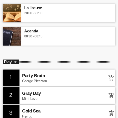
La liseuse
20:00 - 21:00
Agenda
08:30 - 08:45
Playlist
Party Brain
1
add_shopping_cart
George Pitterson
Gray Day
2
add_shopping_cart
Mimi Love
Gold Sea
3
add_shopping_cart
Pipi Jr.