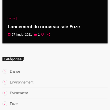
Fuze
Lancement du nouveau site Fuze
today
27 janvier 2021
1
Catégories
Danse
Environnement
Evènement
Fuze