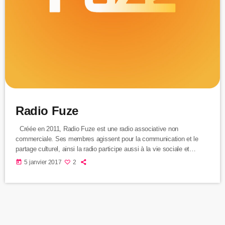
Radio Fuze
Créée en 2011, Radio Fuze est une radio associative non
commerciale. Ses membres agissent pour la communication et le
partage culturel, ainsi la radio participe aussi à la vie sociale et
économique. Notre objectif est de devenir un référent de qualité pour
today
5 janvier 2017
2
l’intérêt commun de l’Uzège. L’action de la radio mène à la
connaissance partagée en créant du lien social à la fois entre ses
membres et aussi sur son territoire […]