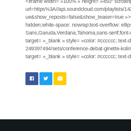
<iframe width= »100% » height= »450″ scrollin
url=https%3A//api.soundcloud.com/playlists
ue&show_reposts=false&show_teaser=true »></i
hidden;white-space: nowrap;text-overflow: elli
Sans,Garuda,Verdana,Tahoma,sans-serif;font-w
target= »_blank » style= »color: #cccccc; text
249397494/sets/conference-debat-ginette-kolin
target= »_blank » style= »color: #cccccc; tex
email