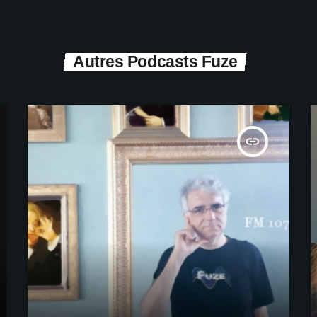
Autres Podcasts Fuze
insert_link