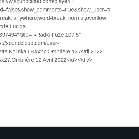
ps://w.soundcloud.com/player/?
ated=false&show_comments=true&show_user=tr
break: anywhere;word-break: normal;overflow:
code,Lucida
397494″ title= »Radio Fuze 107.5″
ps://soundcloud.com/user-
ette Kolinka L&#x27;Ombrière 12 Avril 2022″
&#x27;Ombrière 12 Avril 2022</a></div>