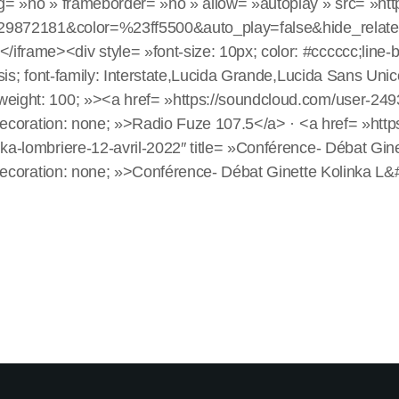
g= »no » frameborder= »no » allow= »autoplay » src= »htt
/1429872181&color=%23ff5500&auto_play=false&hide_rel
frame><div style= »font-size: 10px; color: #cccccc;line-
psis; font-family: Interstate,Lucida Grande,Lucida Sans Uni
eight: 100; »><a href= »https://soundcloud.com/user-249
-decoration: none; »>Radio Fuze 107.5</a> · <a href= »htt
ka-lombriere-12-avril-2022″ title= »Conférence- Débat Gin
t-decoration: none; »>Conférence- Débat Ginette Kolinka L