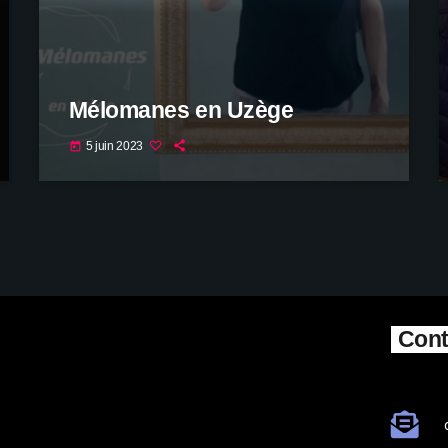
Mélomanes en Uzège
5 juin 2023
today
Cont