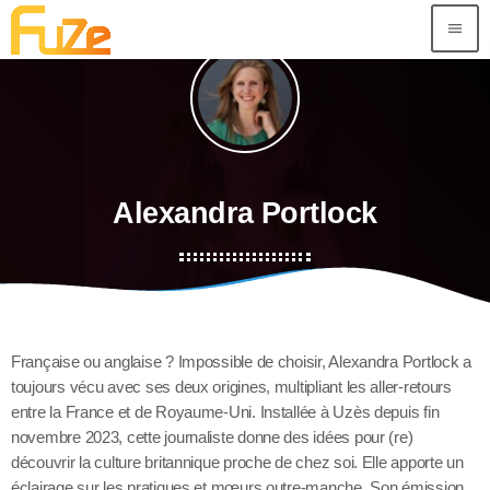
menu
Alexandra Portlock
Française ou anglaise ? Impossible de choisir, Alexandra Portlock a
toujours vécu avec ses deux origines, multipliant les aller-retours
entre la France et de Royaume-Uni. Installée à Uzès depuis fin
novembre 2023, cette journaliste donne des idées pour (re)
découvrir la culture britannique proche de chez soi. Elle apporte un
éclairage sur les pratiques et mœurs outre-manche. Son émission