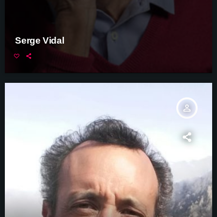
Serge Vidal
person_outline