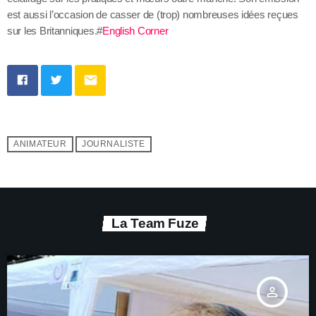
est aussi l’occasion de casser de (trop) nombreuses idées reçues
sur les Britanniques.#
English Corner
email
ANIMATEUR
JOURNALISTE
La Team Fuze
person_outline