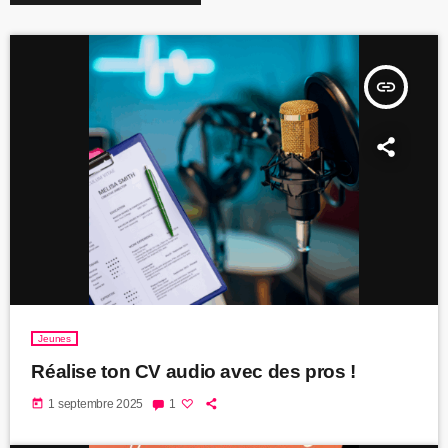
insert_link
Jeunes
Réalise ton CV audio avec des pros !
today
1 septembre 2025
1