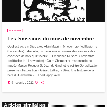
Non classé
Les émissions du mois de novembre
Quel est votre métier, avec Alain Maurin 5 novembre (rediffusion le
8 novembre) : ébéniste, un passionné amoureux des senteurs des
essences de bois qu'il travaille ! Fréquence Musées 7 novembre
(rediffusion le 11 novembre) : Claire Champetier, responsable du
musée Maison Rouge à St-Jean du Gard, et le peintre Gérard Lattier
présentent l'exposition « Gérard Lattier, la Bête. Une histoire de la
bête du Gévaudan ». Ther'Happy, avec […]
today
9 novembre 2022
Articles similaires