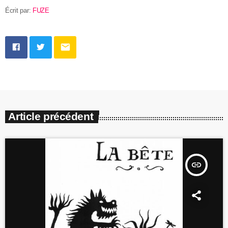
Écrit par:
FUZE
email
Article précédent
insert_link