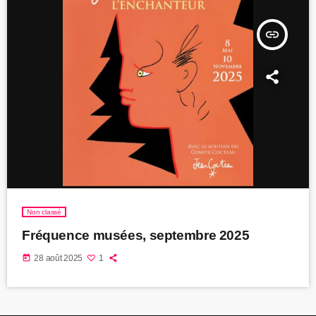
insert_link
Non classé
Fréquence musées, septembre 2025
today
28 août 2025
1