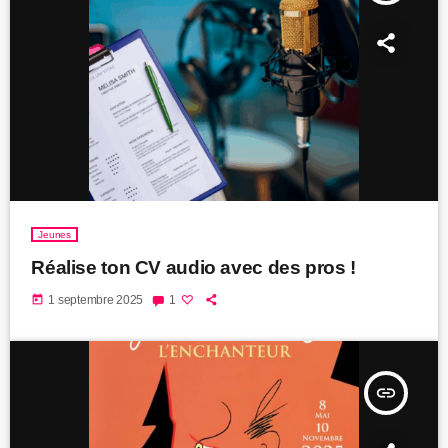
Jeunes
Réalise ton CV audio avec des pros !
today
1 septembre 2025
1
insert_link