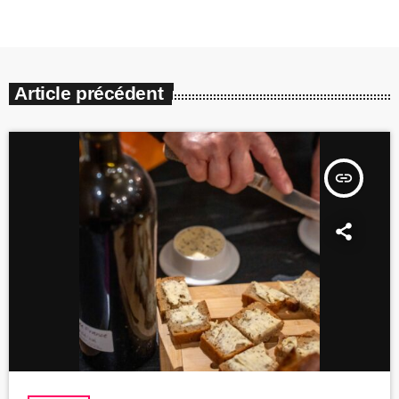
Article précédent
insert_link