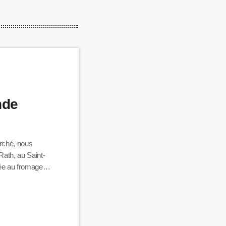
nde
arché, nous
ath, au Saint-
rée au fromage.
ité Sébastien
sionnés pour
Frédéric de la
a plongés dans