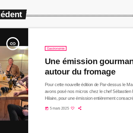
cédent
insert_link
Gastronomie
Une émission gourma
autour du fromage
Pour cette nouvelle édition de Par-dessus le M
avons posé nos micros chez le chef Sébastien R
Hilaire, pour une émission entièrement consac
Des passionnés du goût : Autour de notre inv
5 mars 2025
today
Rath, nous avons réuni des experts et des pas
explorer le fromage sous toutes ses facettes :
Ferme de Bellis, producteur de Pélardon, nous 
[…]