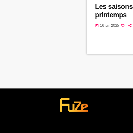
Les saisons
printemps
16 juin 2025
today