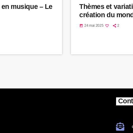
 en musique – Le
Thèmes et variati
création du mon
24 mai 2025
2
today
Cont