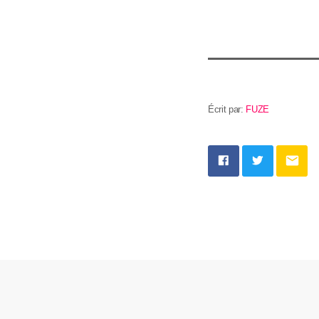
Écrit par:
FUZE
email