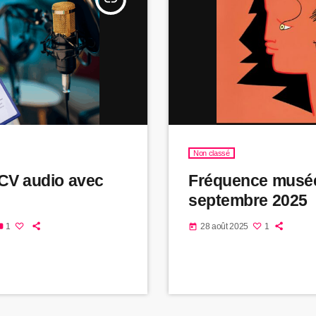
Non classé
 CV audio avec
Fréquence musé
septembre 2025
1
28 août 2025
1
today