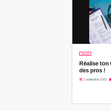
Jeunes
Réalise ton
des pros !
1 septembre 2025
today