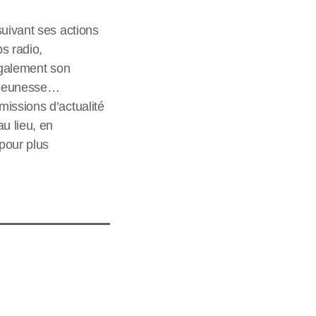
suivant ses actions
bs radio,
également son
a jeunesse…
missions d’actualité
u lieu, en
 pour plus