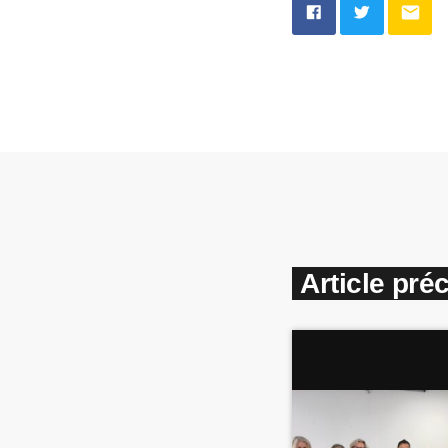
email
Article pré