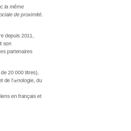
vec la même
ciale de proximité.
ire depuis 2011,
it son
des partenaires
 de 20 000 titres),
t de l’
œ
nologie, du
iens en français et