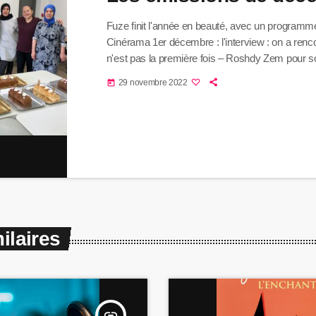
Fuze finit l'année en beauté, avec un programm
Cinérama 1er décembre : l'interview : on a renco
n'est pas la première fois – Roshdy Zem pour so
Les Miens. Il était accompagné de son comédie
29 novembre 2022
today
Les chroniques : Les Miens / Les Amandiers / L
Coma / La Petite Nemo et Le Monde des rêves 
Creepers Reborn Quel […]
ilaires
insert_link