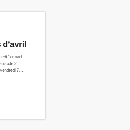
d’avril
edi 1er avril
, épisode 2
 vendredi 7
ignon et
re ».
l (rediffusion le
he à Uzès