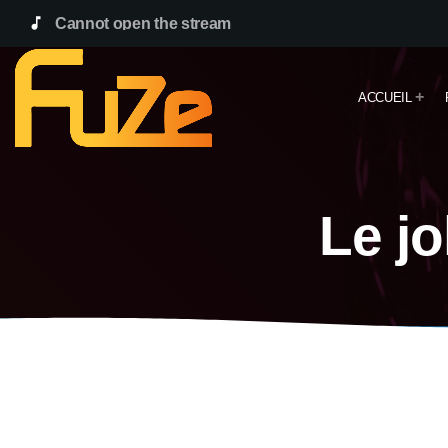
music_note
Cannot open the stream
ACCUEIL
Le jo