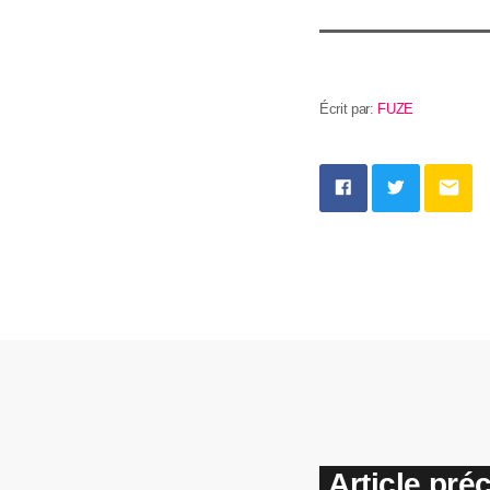
Écrit par:
FUZE
email
Article pré