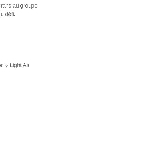
écrans au groupe
u défi.
on « Light As