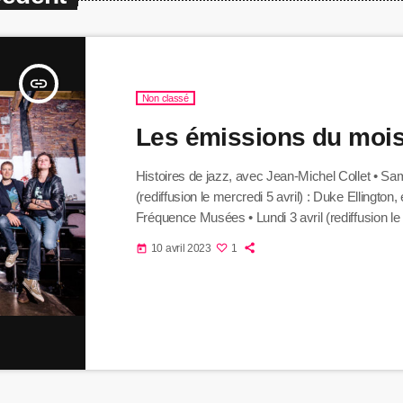
insert_link
Non classé
Les émissions du mois 
Histoires de jazz, avec Jean-Michel Collet • Sam
(rediffusion le mercredi 5 avril) : Duke Ellington
Fréquence Musées • Lundi 3 avril (rediffusion le
avril) : l'abbaye Saint-André à Villeneuve-lès-Av
10 avril 2023
1
today
l'exposition « Marc Nucera, De mémoire d'arb
Ther'happy, avec Michael Bruneau • Jeudi 13 avri
samedi 15 avril) : Maud Simonelli, naturopat
Thèmes & Variations, avec Paul […]