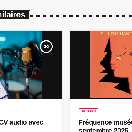
ilaires
insert_link
Non classé
 CV audio avec
Fréquence musé
septembre 2025