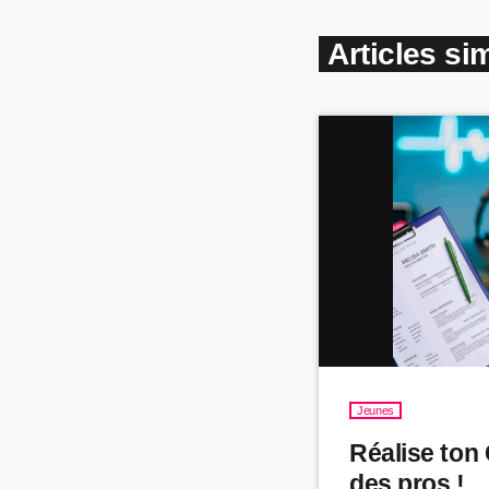
Articles sim
Jeunes
Réalise ton
des pros !