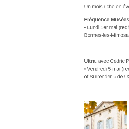
Un mois riche en é
Fréquence Musée
• Lundi 1er mai (redi
Bormes-les-Mimosas 
Ultra
, avec Cédric P
• Vendredi 5 mai (red
of Surrender » de U