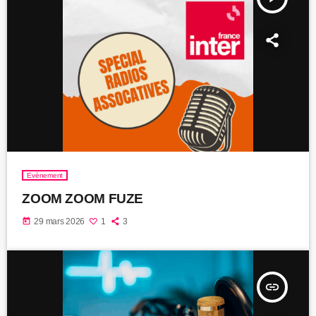
Evènement
ZOOM ZOOM FUZE
today
29 mars 2026
1
3
insert_link