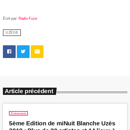
Écrit par:
Radio Fuze
UZÈGE
email
Article précédent
Evènement
5ème Edition de miNuit Blanche Uzès