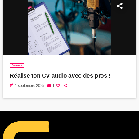
Jeunes
Réalise ton CV audio avec des pros !
today
1 septembre 2025
1