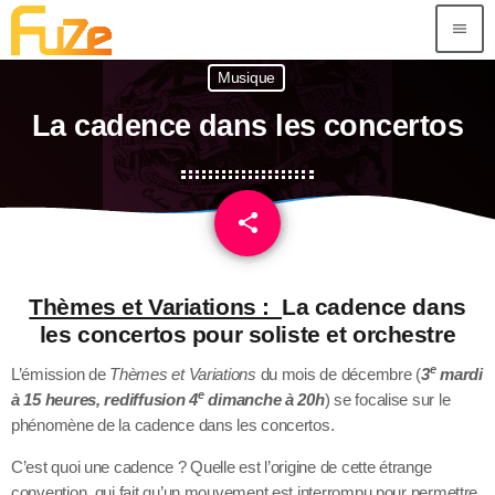
menu
Musique
La cadence dans les concertos
share
email
Thèmes et Variations :
La cadence dans
les concertos pour soliste et orchestre
e
L’émission de
Thèmes et Variations
du mois de décembre (
3
mardi
e
à 15 heures, rediffusion 4
dimanche à 20h
) se focalise sur le
phénomène de la cadence dans les concertos.
C’est quoi une cadence ? Quelle est l’origine de cette étrange
convention, qui fait qu’un mouvement est interrompu pour permettre