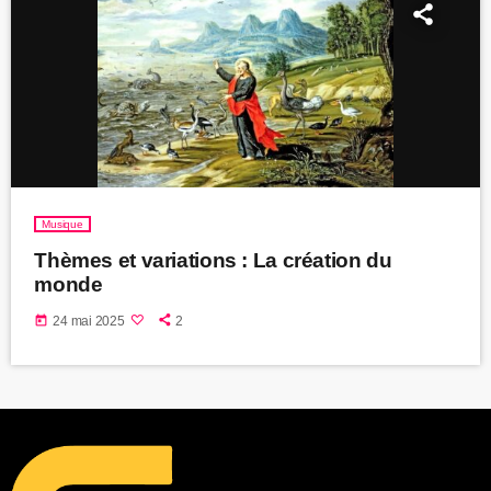
Musique
Thèmes et variations : La création du
monde
today
24 mai 2025
2