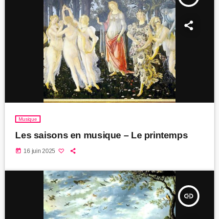
Musique
Les saisons en musique – Le printemps
today
16 juin 2025
insert_link