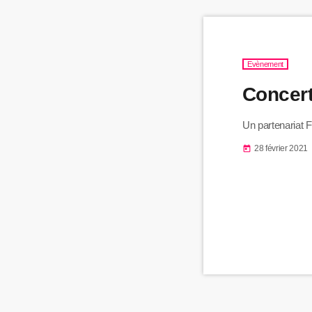
Evènement
Concert
Un partenariat 
28 février 2021
today