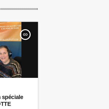
insert_link
 spéciale
TTE