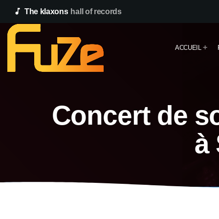
music_note
The klaxons
hall of records
ACCUEIL
Concert de s
à 