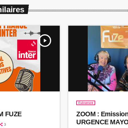
ilaires
play_arrow
Evènement
M FUZE
ZOOM : Emission
URGENCE MAYO
3