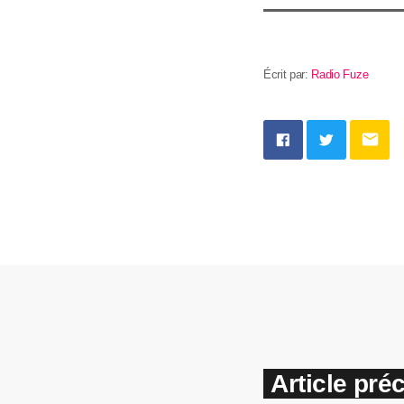
Écrit par:
Radio Fuze
email
Article pré