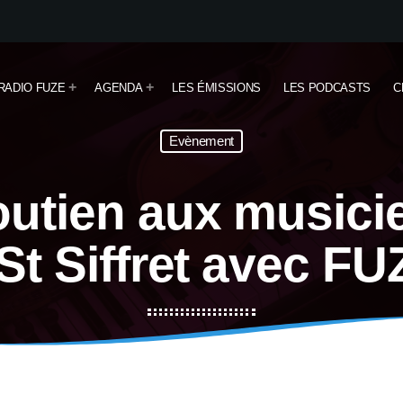
RADIO FUZE
AGENDA
LES ÉMISSIONS
LES PODCASTS
C
Evènement
outien aux musicie
St Siffret avec F