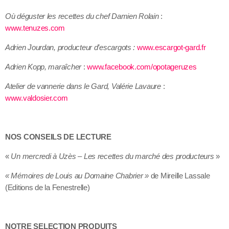
Où déguster les recettes du chef Damien Rolain
:
www.tenuzes.com
Adrien Jourdan, producteur d’escargots :
www.escargot-gard.fr
Adrien Kopp, maraîcher
:
www.facebook.com/opotageruzes
Atelier de vannerie dans le Gard, Valérie Lavaure
:
www.valdosier.com
NOS CONSEILS DE LECTURE
«
Un mercredi à Uzès – Les recettes du marché des producteurs
»
« Mémoires de Louis au Domaine Chabrier »
de Mireille Lassale
(Editions de la Fenestrelle)
NOTRE SELECTION PRODUITS