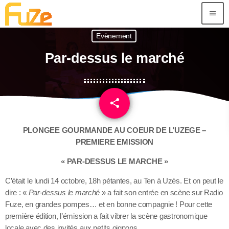
menu
Evènement
Par-dessus le marché
share
email
PLONGEE GOURMANDE AU COEUR DE L’UZEGE –
PREMIERE EMISSION
« PAR-DESSUS LE MARCHE »
C’était le lundi 14 octobre, 18h pétantes, au Ten à Uzès. Et on peut le
dire : «
Par-dessus le marché
» a fait son entrée en scène sur Radio
Fuze, en grandes pompes… et en bonne compagnie ! Pour cette
première édition, l’émission a fait vibrer la scène gastronomique
locale avec des invités aux petits oignons.