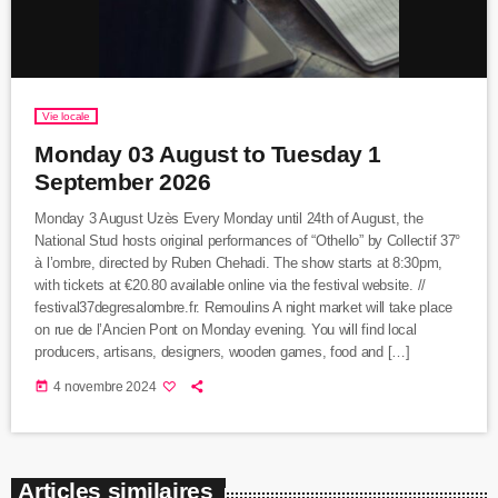
Vie locale
Monday 03 August to Tuesday 1
September 2026
Monday 3 August Uzès Every Monday until 24th of August, the
National Stud hosts original performances of “Othello” by Collectif 37°
à l’ombre, directed by Ruben Chehadi. The show starts at 8:30pm,
with tickets at €20.80 available online via the festival website. //
festival37degresalombre.fr. Remoulins A night market will take place
on rue de l’Ancien Pont on Monday evening. You will find local
producers, artisans, designers, wooden games, food and […]
today
4 novembre 2024
Articles similaires