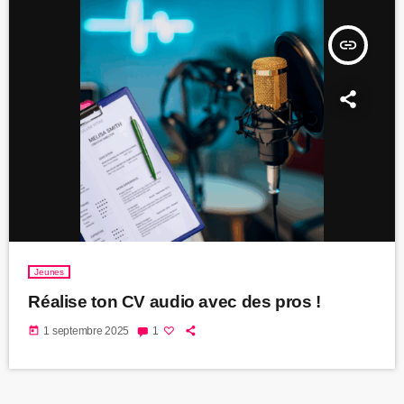
insert_link
Jeunes
Réalise ton CV audio avec des pros !
today
1 septembre 2025
1