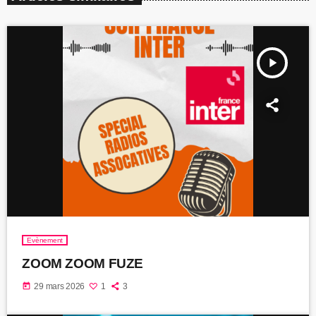
play_arrow
Evènement
ZOOM ZOOM FUZE
today
29 mars 2026
1
3